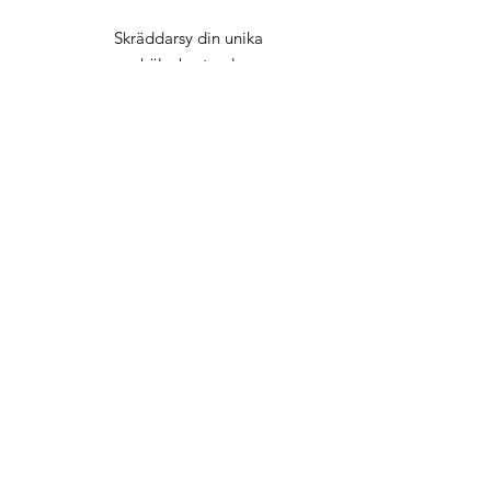
Skräddarsy din unika
hälsokostym!
Läs mer